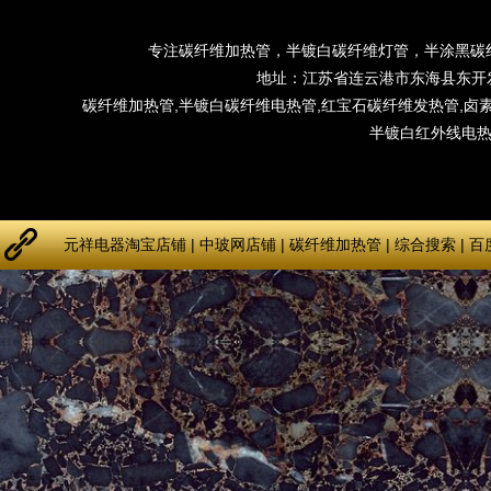
专注碳纤维加热管，半镀白碳纤维灯管，半涂黑碳
地址：江苏省连云港市东海县东开发
碳纤维加热管
,
半镀白碳纤维电热管
,
红宝石碳纤维发热管
,
卤
半镀白红外线电
元祥电器淘宝店铺
|
中玻网店铺
|
碳纤维加热管
|
综合搜索
|
百